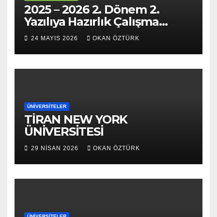
2025 – 2026 2. Dönem 2.
Yazılıya Hazırlık Çalışma
Soruları
24 MAYIS 2026
OKAN ÖZTÜRK
ÜNIVERSITELER
TİRAN NEW YORK
ÜNİVERSİTESİ
29 NISAN 2026
OKAN ÖZTÜRK
ÜNIVERSITELER