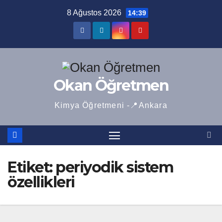
Skip
8 Ağustos 2026
14:39
to
content
Okan Öğretmen
Kimya Öğretmeni -📍Ankara
Etiket:
periyodik sistem
özellikleri