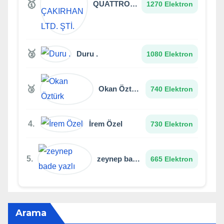
🥇
QUATTRO SALİH ÇAKIRHAN LTD. ŞTİ.
1270 Elektron
🥈
Duru .
1080 Elektron
🥉
Okan Öztürk
740 Elektron
4.
İrem Özel
730 Elektron
5.
zeynep bade yazlı
665 Elektron
Arama