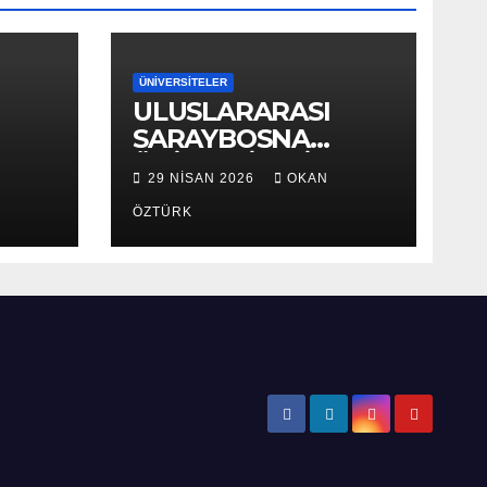
ÜNIVERSITELER
ULUSLARARASI
SARAYBOSNA
ÜNİVERSİTESİ
29 NISAN 2026
OKAN
ÖZTÜRK