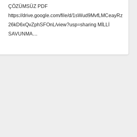
ÇÖZÜMSÜZ PDF
https://drive.google.com/file/d/1sWud9MvfLMCeayRz
26kD6xQvZphSFOnL/view?usp=sharing MİLLİ
SAVUNMA…