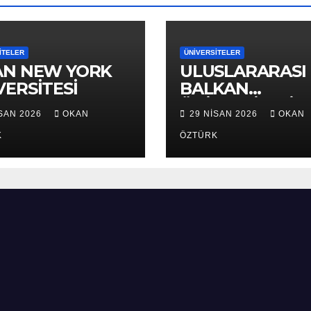
ITELER
ÜNIVERSITELER
AN NEW YORK
ULUSLARARASI
VERSİTESİ
BALKAN
ÜNİVERSİTESİ
ISAN 2026
OKAN
29 NISAN 2026
OKAN
K
ÖZTÜRK