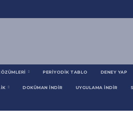
ÇÖZÜMLERI
PERIYODIK TABLO
DENEY YAP
LIK
DOKÜMAN İNDIR
UYGULAMA İNDIR