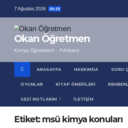
Skip
7 Ağustos 2026
00:25
to
content
Okan Öğretmen
Kimya Öğretmeni -📍Ankara
ANASAYFA
HAKKIMDA
SORU 
OYUNLAR
KITAP ÖNERILERI
REHBER
GEZI NOTLARIM
İLETIŞIM
Etiket:
msü kimya konuları