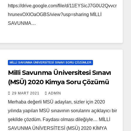
https://drive.google.com/file/d/11EYSicJ7G0U2Qvvcr
hrunexOXIOaOGBS/view?usp=sharing MİLLİ
SAVUNMA…
MILLI SAVUNMA ÜNIVERSITESI SINAVI SORU ÇÖZÜMLER
Milli Savunma Üniversitesi Sınavı
(MSÜ) 2020 Kimya Soru Çözümü
29 MART 2021
ADMIN
Merhaba değerli MSÜ adayları, sizler için 2020
yılında yapılan MSÜ sınavının sorularını açıklayıcı bir
şekilde çözdüm. Faydası olması dileğiyle… MİLLİ
SAVUNMA ÜNİVERSİTESİ (MSÜ) 2020 KİMYA