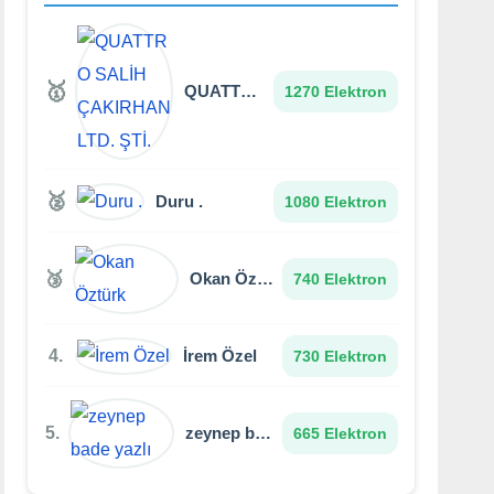
🥇
QUATTRO SALİH ÇAKIRHAN LTD. ŞTİ.
1270 Elektron
🥈
Duru .
1080 Elektron
🥉
Okan Öztürk
740 Elektron
4.
İrem Özel
730 Elektron
5.
zeynep bade yazlı
665 Elektron