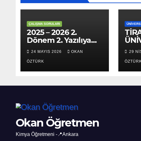
ÇALIŞMA SORULARI
ÜNIVERS
2025 – 2026 2.
TİR
Dönem 2. Yazılıya
ÜNİ
Hazırlık Çalışma
24 MAYIS 2026
OKAN
29 N
Soruları
ÖZTÜRK
ÖZTÜR
Okan Öğretmen
Kimya Öğretmeni -📍Ankara