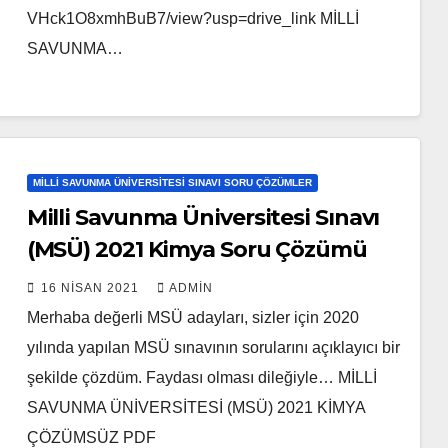
VHck1O8xmhBuB7/view?usp=drive_link MİLLİ
SAVUNMA…
MILLI SAVUNMA ÜNIVERSITESI SINAVI SORU ÇÖZÜMLER
Milli Savunma Üniversitesi Sınavı
(MSÜ) 2021 Kimya Soru Çözümü
16 NISAN 2021
ADMIN
Merhaba değerli MSÜ adayları, sizler için 2020
yılında yapılan MSÜ sınavının sorularını açıklayıcı bir
şekilde çözdüm. Faydası olması dileğiyle… MİLLİ
SAVUNMA ÜNİVERSİTESİ (MSÜ) 2021 KİMYA
ÇÖZÜMSÜZ PDF