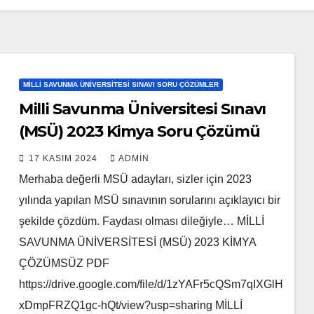
MILLI SAVUNMA ÜNIVERSITESI SINAVI SORU ÇÖZÜMLER
Milli Savunma Üniversitesi Sınavı
(MSÜ) 2023 Kimya Soru Çözümü
17 KASIM 2024
ADMIN
Merhaba değerli MSÜ adayları, sizler için 2023
yılında yapılan MSÜ sınavının sorularını açıklayıcı bir
şekilde çözdüm. Faydası olması dileğiyle… MİLLİ
SAVUNMA ÜNİVERSİTESİ (MSÜ) 2023 KİMYA
ÇÖZÜMSÜZ PDF
https://drive.google.com/file/d/1zYAFr5cQSm7qIXGlH
xDmpFRZQ1gc-hQt/view?usp=sharing MİLLİ