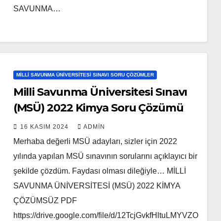
SAVUNMA…
MILLI SAVUNMA ÜNIVERSITESI SINAVI SORU ÇÖZÜMLER
Milli Savunma Üniversitesi Sınavı
(MSÜ) 2022 Kimya Soru Çözümü
16 KASIM 2024
ADMIN
Merhaba değerli MSÜ adayları, sizler için 2022
yılında yapılan MSÜ sınavının sorularını açıklayıcı bir
şekilde çözdüm. Faydası olması dileğiyle… MİLLİ
SAVUNMA ÜNİVERSİTESİ (MSÜ) 2022 KİMYA
ÇÖZÜMSÜZ PDF
https://drive.google.com/file/d/12TcjGvkfHltuLMYVZO