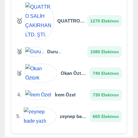
🥇
QUATTRO SALİH ÇAKIRHAN LTD. ŞTİ.
1270 Elektron
🥈
Duru .
1080 Elektron
🥉
Okan Öztürk
740 Elektron
4.
İrem Özel
730 Elektron
5.
zeynep bade yazlı
665 Elektron