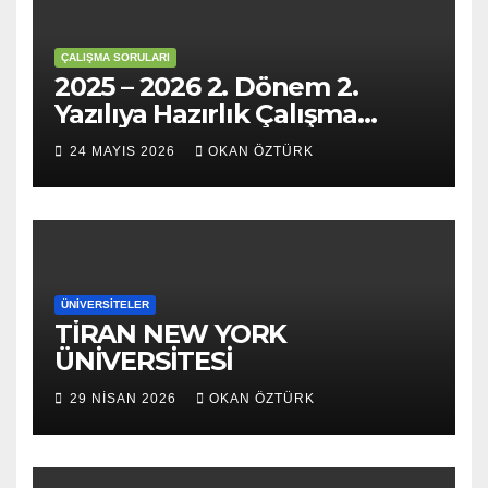
ÇALIŞMA SORULARI
2025 – 2026 2. Dönem 2.
Yazılıya Hazırlık Çalışma
Soruları
24 MAYIS 2026
OKAN ÖZTÜRK
ÜNIVERSITELER
TİRAN NEW YORK
ÜNİVERSİTESİ
29 NISAN 2026
OKAN ÖZTÜRK