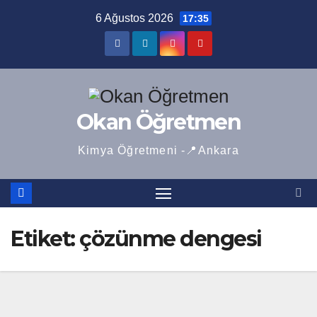
Skip
6 Ağustos 2026
17:35
to
content
Okan Öğretmen
Kimya Öğretmeni -📍Ankara
Etiket:
çözünme dengesi