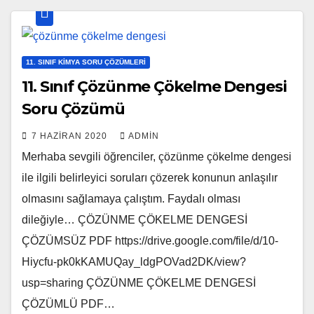
11. SINIF KIMYA SORU ÇÖZÜMLERI
11. Sınıf Çözünme Çökelme Dengesi
Soru Çözümü
7 HAZIRAN 2020
ADMIN
Merhaba sevgili öğrenciler, çözünme çökelme dengesi
ile ilgili belirleyici soruları çözerek konunun anlaşılır
olmasını sağlamaya çalıştım. Faydalı olması
dileğiyle… ÇÖZÜNME ÇÖKELME DENGESİ
ÇÖZÜMSÜZ PDF https://drive.google.com/file/d/10-
Hiycfu-pk0kKAMUQay_ldgPOVad2DK/view?
usp=sharing ÇÖZÜNME ÇÖKELME DENGESİ
ÇÖZÜMLÜ PDF…