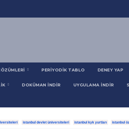
ÇÖZÜMLERI
PERIYODIK TABLO
DENEY YAP
LIK
DOKÜMAN İNDIR
UYGULAMA İNDIR
iversiteleri
istanbul devlet üniversiteleri
istanbul kyk yurtları
istanbul ö