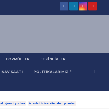
FORMÜLLER
ETKINLIKLER
SINAV SAATI
POLITIKALARIMIZ
zel öğrenci yurtları
istanbul üniversite taban puanları