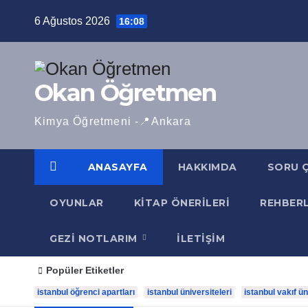
Skip
6 Ağustos 2026
16:08
to
content
Okan Öğretmen
Kimya Öğretmeni -📍Ankara
ANASAYFA
HAKKIMDA
SORU 
OYUNLAR
KITAP ÖNERILERI
REHBER
GEZI NOTLARIM
İLETIŞIM
Popüler Etiketler
istanbul öğrenci apartları
istanbul üniversiteleri
istanbul vakıf ün