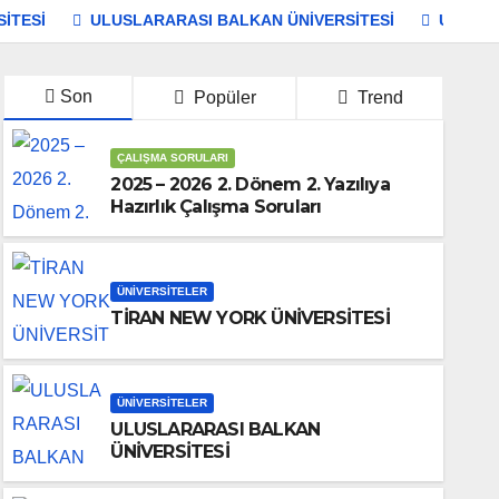
İTESİ
ULUSLARARASI BALKAN ÜNİVERSİTESİ
ULUSLA
Son
Popüler
Trend
ÇALIŞMA SORULARI
2025 – 2026 2. Dönem 2. Yazılıya
Hazırlık Çalışma Soruları
ÜNIVERSITELER
TİRAN NEW YORK ÜNİVERSİTESİ
ÜNIVERSITELER
ULUSLARARASI BALKAN
ÜNİVERSİTESİ