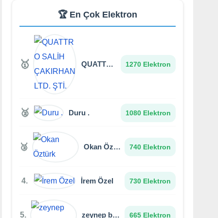
🏆 En Çok Elektron
🥇
QUATTRO SALİH ÇAKIRHAN LTD. ŞTİ.
1270 Elektron
🥈
Duru .
1080 Elektron
🥉
Okan Öztürk
740 Elektron
4.
İrem Özel
730 Elektron
5.
zeynep bade yazlı
665 Elektron