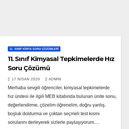
11. SINIF KIMYA SORU ÇÖZÜMLERI
11. Sınıf Kimyasal Tepkimelerde Hız
Soru Çözümü
17 NISAN 2020
ADMIN
Merhaba sevgili öğrenciler, kimyasal tepkimelerde
hız ünitesi ile ilgili MEB kitabında bulunan ünite sonu,
değerlendirme, çözelim öğrenelim, doğru yanlış,
boşluk doldurma ve çoktan seçmeli test kısmı
sorularını derleyerek sizlerle paylaşıyorum.…