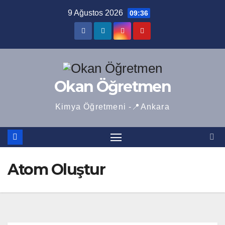
Skip
9 Ağustos 2026
09:36
to
content
Okan Öğretmen
Kimya Öğretmeni -📍Ankara
Atom Oluştur