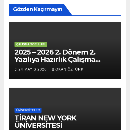
Gözden Kaçırmayın
ÇALIŞMA SORULARI
2025 – 2026 2. Dönem 2.
Yazılıya Hazırlık Çalışma
Soruları
24 MAYIS 2026
OKAN ÖZTÜRK
ÜNIVERSITELER
TİRAN NEW YORK
ÜNİVERSİTESİ